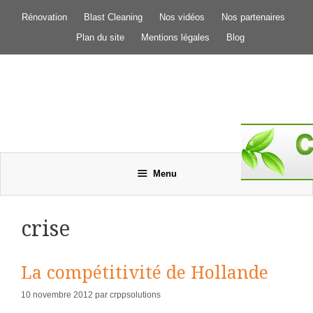
Aller
Rénovation
Blast Cleaning
Nos vidéos
Nos partenaires
au
contenu
Plan du site
Mentions légales
Blog
Menu
crise
La compétitivité de Hollande
10 novembre 2012
par
crppsolutions