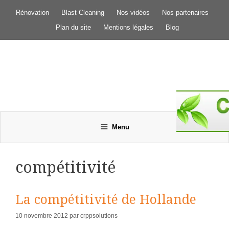
Aller
Rénovation
Blast Cleaning
Nos vidéos
Nos partenaires
au
contenu
Plan du site
Mentions légales
Blog
Menu
compétitivité
La compétitivité de Hollande
10 novembre 2012
par
crppsolutions