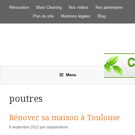
Aller
Rénovation
Blast Cleaning
Nos vidéos
Nos partenaires
au
contenu
Plan du site
Mentions légales
Blog
Menu
poutres
Rénover sa maison à Toulouse
9 septembre 2012
par
crppsolutions