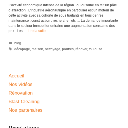
L’activité économique intense de la région Toulousaine en fait un pôle
d’attraction . L’industrie aéronautique en particulier est un moteur de
cette activité avec sa cohorte de sous traitants en tous genres,
maintenance , construction , recherche , etc … La demande importante
dans le secteur immobilier entraine une augmentation constante des
prix . Les …
Lire la suite
Catégories
blog
Étiquettes
décapage
,
maison
,
nettoyage
,
poutres
,
rénover
,
toulouse
Accueil
Nos vidéos
Rénovation
Blast Cleaning
Nos partenaires